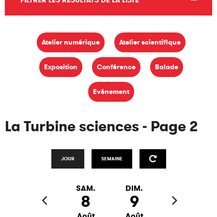
FILTRER LES RÉSULTATS DE LA LISTE
Atelier numérique
Atelier scientifique
Exposition
Conférence
Balade
Evénement
La Turbine sciences - Page 2
JOUR
SEMAINE
SAM.
DIM.
8
9
Août
Août