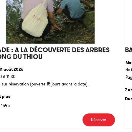
DE : A LA DÉCOUVERTE DES ARBRES
B
ONG DU THIOU
Mer
11 août 2026
de 
0 à 11:30
Pay
 sur réservation (ouverte 15 jours avant la date).
7 a
t plus
Dur
1h45
Réserver