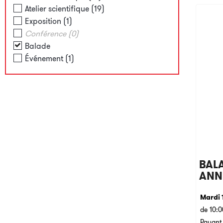
Atelier scientifique
(
19
)
Exposition
(
1
)
Conférence
(
0
)
Balade
Événement
(
1
)
BALA
ANN
Mardi 
de 10:0
Payant,