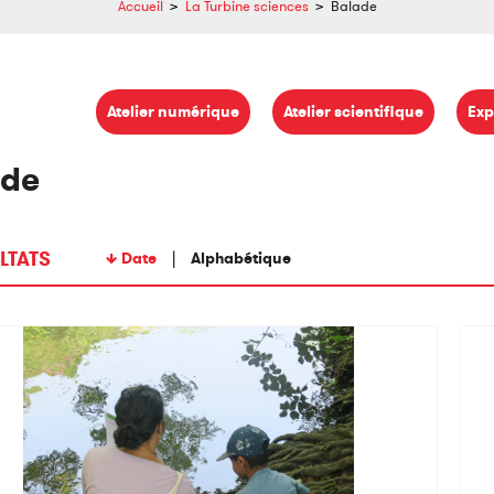
Accueil
>
La Turbine sciences
>
Balade
Atelier numérique
Atelier scientifique
Exp
ade
LTATS
Date
Alphabétique