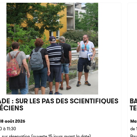
DE : SUR LES PAS DES SCIENTIFIQUES
BA
ÉCIENS
T
18 août 2026
Mar
0 à 11:30
de 
 sur réservation (ouverte 15 jours avant la date)
Pay