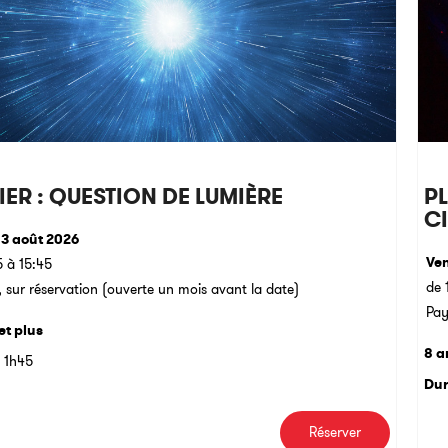
IER : QUESTION DE LUMIÈRE
PL
CI
13 août 2026
Ven
5 à 15:45
de 
 sur réservation (ouverte un mois avant la date)
Pay
et plus
8 a
1h45
Dur
Réserver