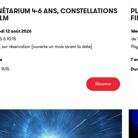
NÉTARIUM 4-6 ANS, CONSTELLATIONS
PL
ILM
F
di 12 août 2026
Mer
5 à 10:15
de 
 sur réservation (ouverte un mois avant la date)
Pay
ns
7 a
1h15
Dur
Réserver