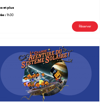
ns et plus
ée :
1h30
Réserver