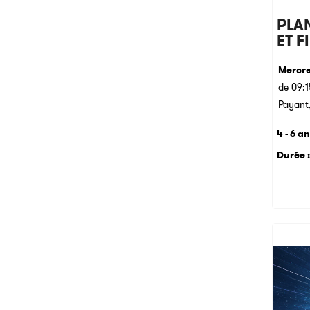
PLA
ET F
Mercre
de 09:1
Payant,
4 - 6 a
Durée :