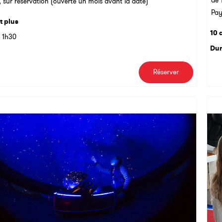
de 
 sur réservation (ouverte un mois avant la date)
Pay
t plus
10 
1h30
Dur
Réserver