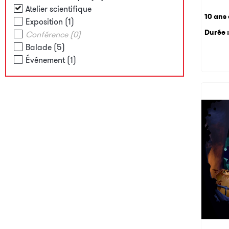
Atelier scientifique
10 ans 
Exposition
(
1
)
Durée :
Conférence
(
0
)
Balade
(
5
)
Événement
(
1
)