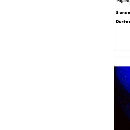
Payant,
8 ans e
Durée :