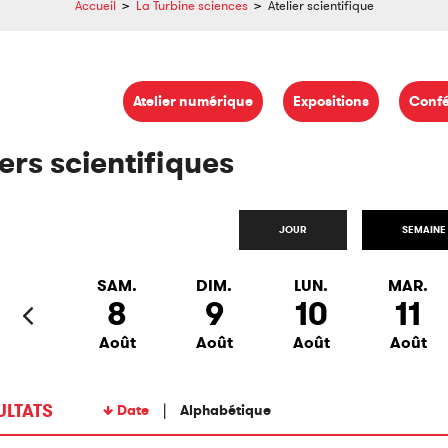
Accueil
>
La Turbine sciences
>
Atelier scientifique
Atelier numérique
Expositions
Conf
iers scientifiques
JOUR
SEMAINE
SAM.
DIM.
LUN.
MAR.
8
9
10
11
Août
Août
Août
Août
ULTATS
Date
Alphabétique