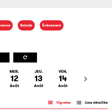
érence
Balade
Événement
MER.
JEU.
VEN.
12
13
14
Août
Août
Août
Vignette
Liste détaillée