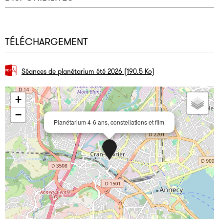
TÉLÉCHARGEMENT
Séances de planétarium été 2026
(190.5 Ko)
+
−
Planétarium 4-6 ans, constellations et film