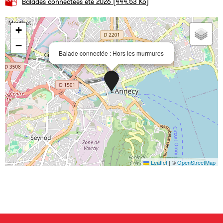
Balades connectées été 2026
(444.53 Ko)
+
−
Balade connectée : Hors les murmures
Leaflet
|
©
OpenStreetMap