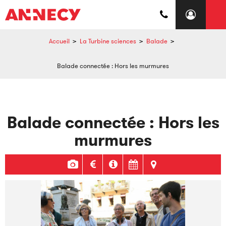
Accueil
>
La Turbine sciences
>
Balade
>
Balade connectée : Hors les murmures
Balade connectée : Hors les
murmures