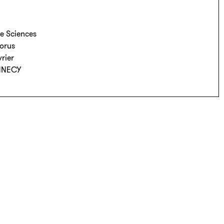
e Sciences
orus
rier
NNECY