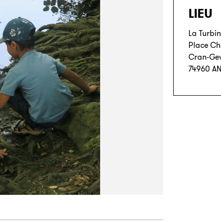
LIEU
La Turbin
Place Ch
Cran-Gev
74960
A