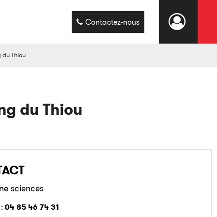
Contactez-nous
g du Thiou
ong du Thiou
TACT
ne sciences
04 85 46 74 31
 :