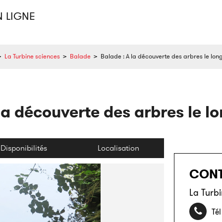
N LIGNE
>
La Turbine sciences
>
Balade
>
Balade : A la découverte des arbres le lon
la découverte des arbres le l
Disponibilités
Localisation
CON
La Turbi
Tél