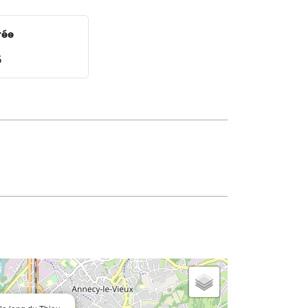
rée
5