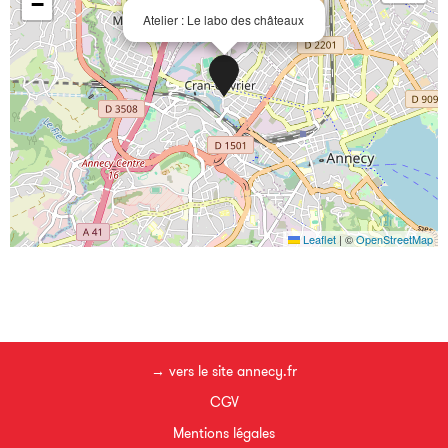
−
Atelier : Le labo des châteaux
Leaflet
|
©
OpenStreetMap
→ vers le site annecy.fr
CGV
Mentions légales