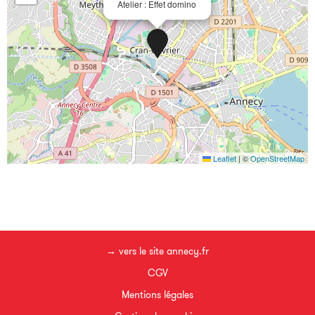
Atelier : Effet domino
Leaflet
|
©
OpenStreetMap
→ vers le site annecy.fr
CGV
Mentions légales