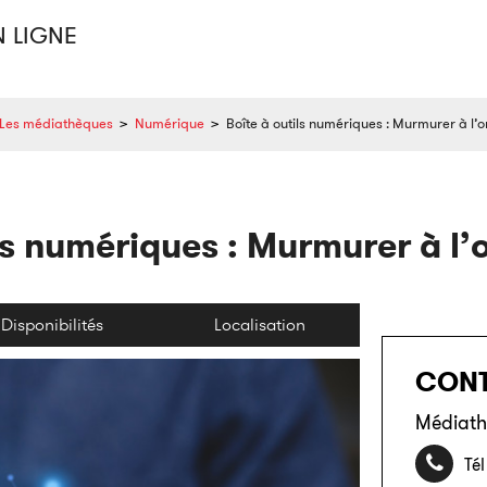
N LIGNE
Les médiathèques
>
Numérique
>
Boîte à outils numériques : Murmurer à l’ore
ls numériques : Murmurer à l’or
Disponibilités
Localisation
CON
Médiath
Tél