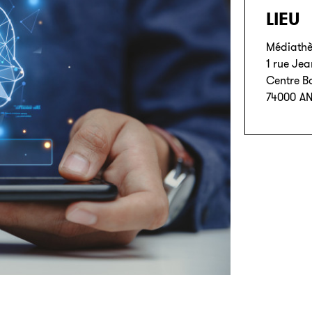
LIEU
Médiathè
1 rue Je
Centre B
74000
A