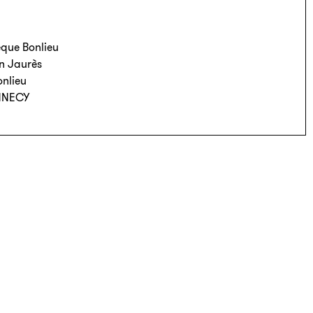
que Bonlieu
an Jaurès
onlieu
NNECY