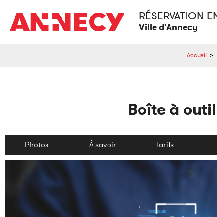
RÉSERVATION E
Ville d'Annecy
Accueil
>
Boîte à outi
Photos
À savoir
Tarifs