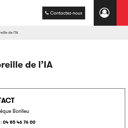
Contactez-nous
ille de l’IA
eille de l’IA
TACT
èque Bonlieu
04 85 46 76 00
 :