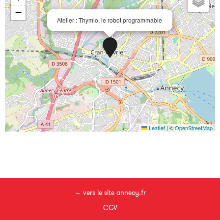
−
Atelier : Thymio, le robot programmable
Leaflet
|
©
OpenStreetMap
→ vers le site annecy.fr
CGV