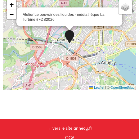
+
−
Atelier Le pouvoir des liquides - médiathèque La
Turbine #FDS2026
Leaflet
|
©
OpenStreetMap
→ vers le site annecy.fr
CGV